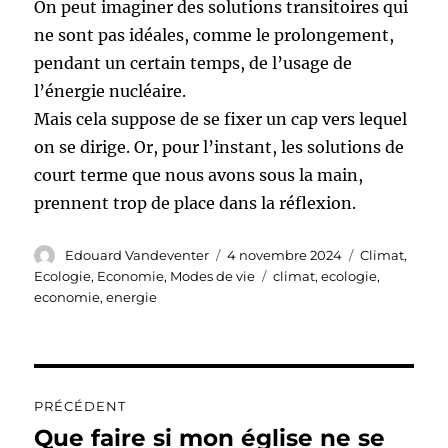
On peut imaginer des solutions transitoires qui
ne sont pas idéales, comme le prolongement,
pendant un certain temps, de l’usage de
l’énergie nucléaire.
Mais cela suppose de se fixer un cap vers lequel
on se dirige. Or, pour l’instant, les solutions de
court terme que nous avons sous la main,
prennent trop de place dans la réflexion.
Auteur
Publié
Catégories
Edouard Vandeventer
4 novembre 2024
Climat
,
le
Étiquettes
Ecologie
,
Economie
,
Modes de vie
climat
,
ecologie
,
economie
,
energie
Navigation
PRÉCÉDENT
de
Que faire si mon église ne se
Publication