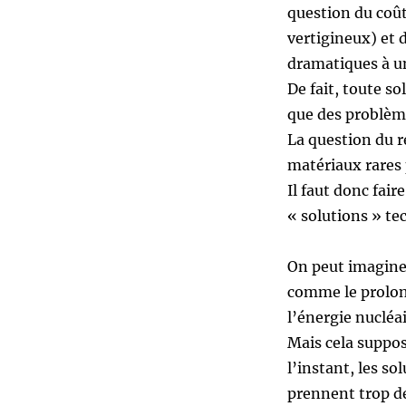
question du coût
vertigineux) et 
dramatiques à un
De fait, toute s
que des problème
La question du r
matériaux rares 
Il faut donc fair
« solutions » te
On peut imaginer
comme le prolon
l’énergie nucléai
Mais cela suppose
l’instant, les s
prennent trop de