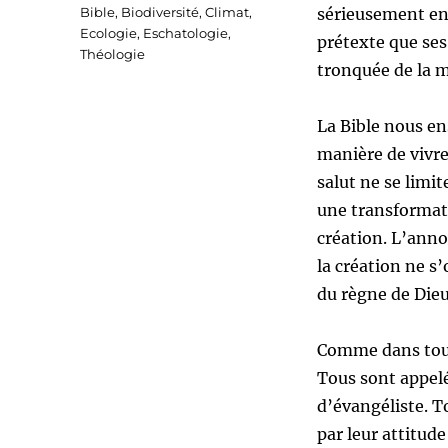
le
Catégories
Bible
,
Biodiversité
,
Climat
,
sérieusement en 
Ecologie
,
Eschatologie
,
prétexte que ses
Théologie
tronquée de la m
La Bible nous en
manière de vivre
salut ne se limit
une transformati
création. L’annon
la création ne s
du règne de Dieu
Comme dans tout 
Tous sont appelé
d’évangéliste. T
par leur attitude