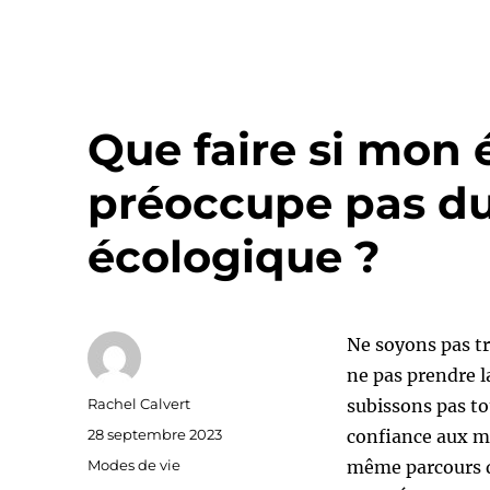
Que faire si mon 
préoccupe pas du
écologique ?
Ne soyons pas tr
ne pas prendre l
Auteur
Rachel Calvert
subissons pas to
Publié
28 septembre 2023
confiance aux m
le
Catégories
Modes de vie
même parcours d