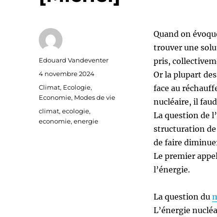
Quand on évoque 
trouver une sol
Auteur
Edouard Vandeventer
pris, collective
Publié
4 novembre 2024
Or la plupart de
le
Catégories
Climat
,
Ecologie
,
face au réchauf
Economie
,
Modes de vie
nucléaire, il fa
Étiquettes
climat
,
ecologie
,
La question de l
economie
,
energie
structuration de 
de faire diminue
Le premier appe
l’énergie.
La question du
m
L’énergie nuclé