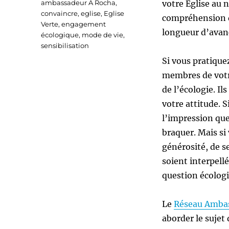
Étiquettes
ambassadeur A Rocha
,
votre Église au 
convaincre
,
eglise
,
Eglise
compréhension d
Verte
,
engagement
longueur d’avan
écologique
,
mode de vie
,
sensibilisation
Si vous pratiquez
membres de votr
de l’écologie. Il
votre attitude. S
l’impression que
braquer. Mais s
générosité, de s
soient interpell
question écologi
Le
Réseau Ambas
aborder le sujet