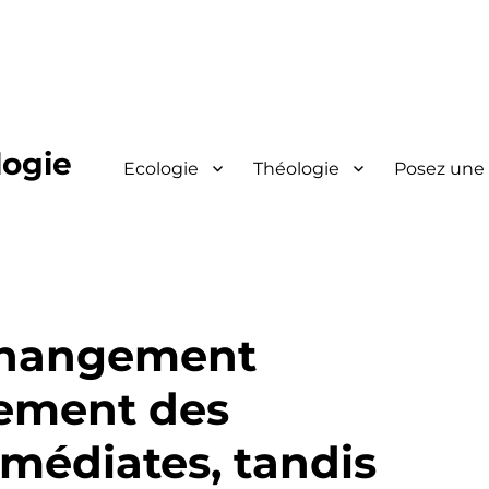
logie
Ecologie
Théologie
Posez une
 changement
lement des
médiates, tandis