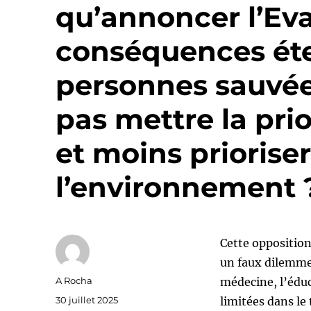
qu’annoncer l’Eva
conséquences éte
personnes sauvée
pas mettre la prio
et moins prioriser
l’environnement 
Cette opposition
un faux dilemme. 
Auteur
A Rocha
médecine, l’éduc
Publié
30 juillet 2025
limitées dans l