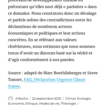
processus de développement durable en
prétextant qu’elles sont déjà « parfaites » dans
ce domaine. Nous constatons donc un décalage
et parfois même des contradictions entre les
déclarations de nombreux acteurs
économiques et politiques et leur actions
concrètes. En se référant aux valeurs
chrétiennes, nous estimons que nous sommes
tenus d’avoir un discours basé sur la vérité et
d’agir conformément à nos paroles.
Source : adapté de Marc Roethlisberger et Steve
Tanner,
FAQ, Déclaration Urgence Climat
Suisse
.
Auteur
Publié
Catégories
A Rocha
22 septembre 2023
Climat
,
Ecologie
,
le
Étiquettes
Economie
,
Ethique
,
Modes de vie
,
Théologie