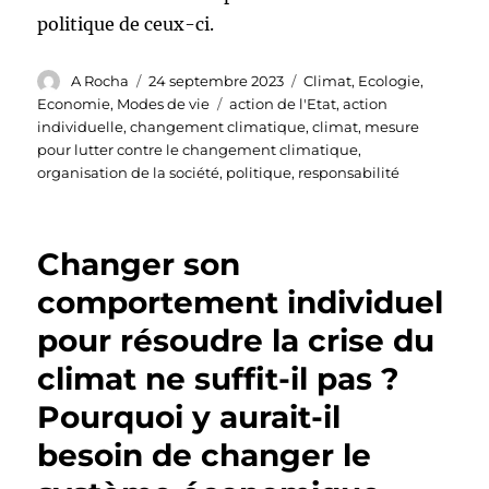
politique de ceux-ci.
Auteur
Publié
Catégories
A Rocha
24 septembre 2023
Climat
,
Ecologie
,
le
Étiquettes
Economie
,
Modes de vie
action de l'Etat
,
action
individuelle
,
changement climatique
,
climat
,
mesure
pour lutter contre le changement climatique
,
organisation de la société
,
politique
,
responsabilité
Changer son
comportement individuel
pour résoudre la crise du
climat ne suffit-il pas ?
Pourquoi y aurait-il
besoin de changer le