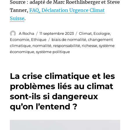
Source : adapté de Marc Roethlisberger et Steve
Tanner,
FAQ, Déclaration Urgence Climat
Suisse
.
Auteur
Publié
Catégories
A Rocha
11 septembre 2023
Climat
,
Ecologie
,
le
Étiquettes
Economie
,
Ethique
biais de normalité
,
changement
climatique
,
normalité
,
responsabilité
,
richesse
,
système
économique
,
système politique
La crise climatique et les
problèmes liés au climat
sont-ils si dangereux
qu’on l’entend ?