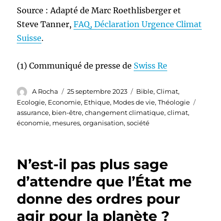
Source : Adapté de Marc Roethlisberger et
Steve Tanner,
FAQ, Déclaration Urgence Climat
Suisse
.
(1) Communiqué de presse de
Swiss Re
Auteur
Publié
Catégories
A Rocha
25 septembre 2023
Bible
,
Climat
,
le
Étique
Ecologie
,
Economie
,
Ethique
,
Modes de vie
,
Théologie
assurance
,
bien-être
,
changement climatique
,
climat
,
économie
,
mesures
,
organisation
,
société
N’est-il pas plus sage
d’attendre que l’État me
donne des ordres pour
agir pour la planète ?