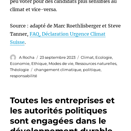
peu voter pour des candidats plus sensibles au
climat et vice-versa.
Source : adapté de Marc Roethlisberger et Steve
Tanner,
FAQ, Déclaration Urgence Climat
Suisse
.
Auteur
Publié
Catégories
A Rocha
23 septembre 2023
Climat
,
Ecologie
,
le
Economie
,
Ethique
,
Modes de vie
,
Ressources naturelles
,
Étiquettes
Théologie
changement climatique
,
politique
,
responsabilité
Toutes les entreprises et
les autorités politiques
sont engagées dans le