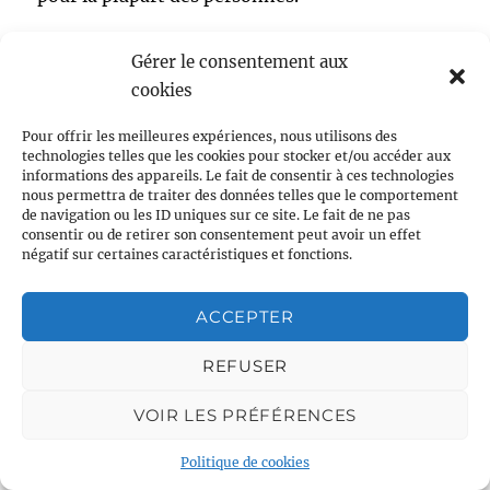
A cause de cet effet « lavage de cerveaux », de
Gérer le consentement aux
nombreuses personnes ont tendance à se
cookies
détourner de ces informations ou de les
Pour offrir les meilleures expériences, nous utilisons des
banaliser. Exactement comme cela s’est fait
technologies telles que les cookies pour stocker et/ou accéder aux
informations des appareils. Le fait de consentir à ces technologies
depuis des décennies avec les images de misère
nous permettra de traiter des données telles que le comportement
dans les pays du Sud… Le public occidental s’est
de navigation ou les ID uniques sur ce site. Le fait de ne pas
consentir ou de retirer son consentement peut avoir un effet
largement habitué et elles sont devenues une
négatif sur certaines caractéristiques et fonctions.
banalité médiatique qui ne provoque souvent
que peu de réactions. Finalement, les
pseudo-
ACCEPTER
controverses
scientifiques climatiques, les fake
news et les vidéos amateurs d’experts auto-
REFUSER
proclamés en science climatique qui circulent
VOIR LES PRÉFÉRENCES
dans les réseaux sociaux participent à créer un
sentiment de doute généralisé et d’incrédulité
Politique de cookies
par rapport à l’information scientifique de