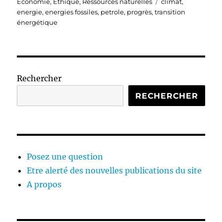
le
Étiquettes
Economie
,
Ethique
,
Ressources naturelles
climat
,
energie
,
energies fossiles
,
petrole
,
progrès
,
transition
énergétique
Rechercher
RECHERCHER
Posez une question
Etre alerté des nouvelles publications du site
A propos