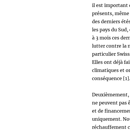
il est important
présents, même 
des derniers été
les pays du Sud,
à 3 mois ces dern
lutter contre la
particulier Swiss
Elles ont déjà f
climatiques et o
conséquence [1]
Deuxièmement, n
ne peuvent pas 
et de financemen
uniquement. Nou
réchauffement c