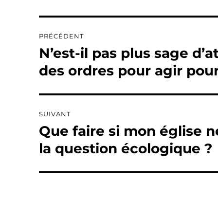
Navigation
PRÉCÉDENT
de
N’est-il pas plus sage d’
Publication
précédente :
l’article
des ordres pour agir pour
SUIVANT
Que faire si mon église 
Publication
suivante :
la question écologique ?