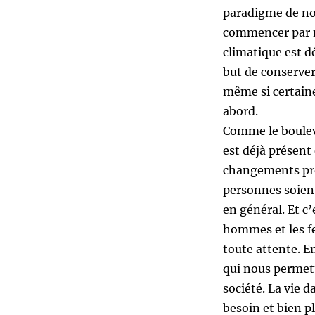
paradigme de not
commencer par n
climatique est d
but de conserver
même si certain
abord.
Comme le bouleve
est déjà présent
changements pro
personnes soient 
en général. Et c’
hommes et les f
toute attente. En
qui nous permett
société. La vie 
besoin et bien p