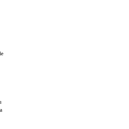
le
u
la