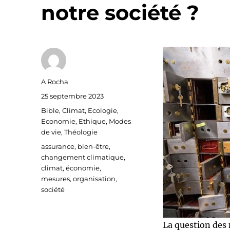
notre société ?
Auteur
A Rocha
Publié
25 septembre 2023
le
Catégories
Bible
,
Climat
,
Ecologie
,
Economie
,
Ethique
,
Modes
de vie
,
Théologie
Étiquettes
assurance
,
bien-être
,
changement climatique
,
climat
,
économie
,
mesures
,
organisation
,
société
La question des 