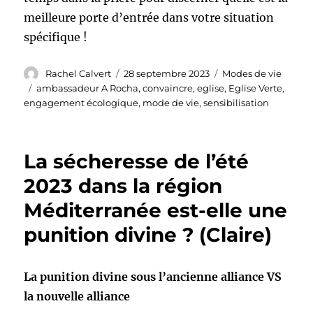
meilleure porte d’entrée dans votre situation
spécifique !
Auteur
Publié
Catégories
Rachel Calvert
28 septembre 2023
Modes de vie
le
Étiquettes
ambassadeur A Rocha
,
convaincre
,
eglise
,
Eglise Verte
,
engagement écologique
,
mode de vie
,
sensibilisation
La sécheresse de l’été
2023 dans la région
Méditerranée est-elle une
punition divine ? (Claire)
La punition divine sous l’ancienne alliance VS
la nouvelle alliance