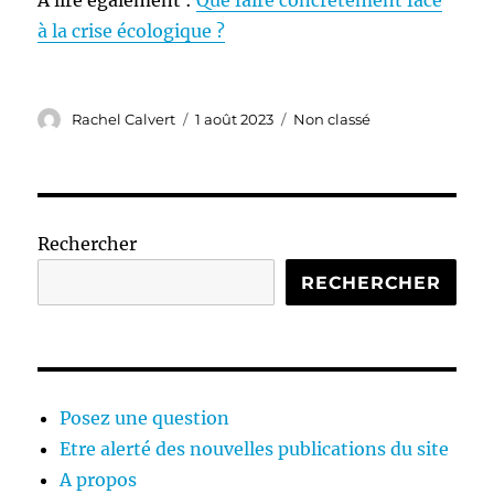
À lire également :
Que faire concrètement face
à la crise écologique ?
Auteur
Publié
Catégories
Rachel Calvert
1 août 2023
Non classé
le
Rechercher
RECHERCHER
Posez une question
Etre alerté des nouvelles publications du site
A propos