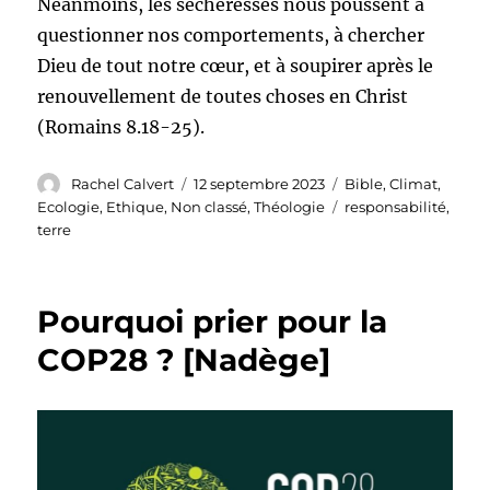
Néanmoins, les sécheresses nous poussent à
questionner nos comportements, à chercher
Dieu de tout notre cœur, et à soupirer après le
renouvellement de toutes choses en Christ
(Romains 8.18-25).
Auteur
Publié
Catégories
Rachel Calvert
12 septembre 2023
Bible
,
Climat
,
le
Étiquettes
Ecologie
,
Ethique
,
Non classé
,
Théologie
responsabilité
,
terre
Pourquoi prier pour la
COP28 ? [Nadège]