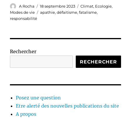
Auteur
Publié
Catégories
A Rocha
18 septembre 2023
Climat
,
Ecologie
,
le
Étiquettes
Modes de vie
apathie
,
défaitisme
,
fatalisme
,
responsabilité
Rechercher
RECHERCHER
Posez une question
Etre alerté des nouvelles publications du site
A propos