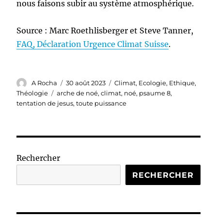
nous faisons subir au système atmosphérique.
Source : Marc Roethlisberger et Steve Tanner,
FAQ, Déclaration Urgence Climat Suisse
.
Auteur
Publié
Catégories
A Rocha
30 août 2023
Climat
,
Ecologie
,
Ethique
,
le
Étiquettes
Théologie
arche de noé
,
climat
,
noé
,
psaume 8
,
tentation de jesus
,
toute puissance
Rechercher
RECHERCHER