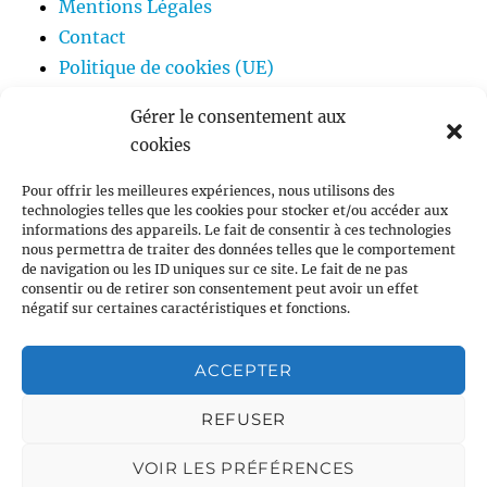
Mentions Légales
Contact
Politique de cookies (UE)
Gérer le consentement aux
cookies
ouvrir
Ecologie
le
Pour offrir les meilleures expériences, nous utilisons des
sous-
technologies telles que les cookies pour stocker et/ou accéder aux
menu
ouvrir
Théologie
informations des appareils. Le fait de consentir à ces technologies
le
nous permettra de traiter des données telles que le comportement
sous-
menu
de navigation ou les ID uniques sur ce site. Le fait de ne pas
Posez une question
consentir ou de retirer son consentement peut avoir un effet
négatif sur certaines caractéristiques et fonctions.
ACCEPTER
REFUSER
VOIR LES PRÉFÉRENCES
Questions de foi et d'écologie
Fièrement propulsé par