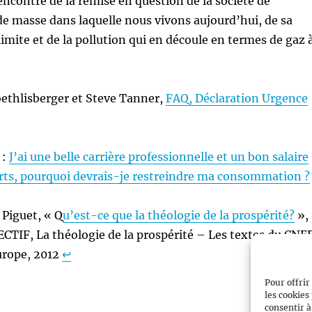
encontre de la remise en question de la société de
 masse dans laquelle nous vivons aujourd’hui, de sa
limite et de la pollution qui en découle en termes de gaz 
oethlisberger et Steve Tanner,
FAQ, Déclaration Urgence
 :
J’ai une belle carrière professionnelle et un bon salaire
orts, pourquoi devrais-je restreindre ma consommation ?
Piguet, « Q
u’est-ce que la théologie de la prospérité?
»,
ECTIF, La théologie de la prospérité – Les textes du CNEF
urope, 2012
↩︎
Pour offrir
les cookies
consentir à