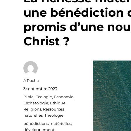
une bénédiction d
promis d’une nouv
Christ ?
Auteur
A Rocha
Publié
3 septembre 2023
le
Catégories
Bible
,
Ecologie
,
Economie
,
Eschatologie
,
Ethique
,
Religions
,
Ressources
naturelles
,
Théologie
Étiquettes
bénédictions matérielles
,
développement