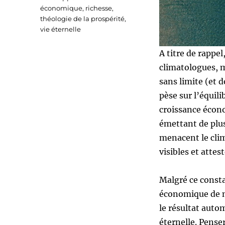
économique
,
richesse
,
théologie de la prospérité
,
vie éternelle
A titre de rappel
climatologues, m
sans limite (et 
pèse sur l’équil
croissance écono
émettant de plus
menacent le clim
visibles et atte
Malgré ce const
économique de no
le résultat auto
éternelle. Penser