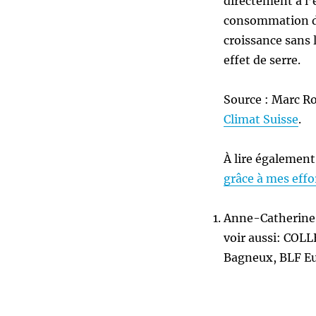
directement à l’
consommation de
croissance sans 
effet de serre.
Source : Marc R
Climat Suisse
.
À lire également
grâce à mes eff
Anne-Catherine 
voir aussi: COLL
Bagneux, BLF E