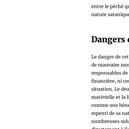
entre le péché q
nature sataniqu
Dangers d
Le danger de cet
de mauvaise mor
responsables de 
financière, ni c
situation. Le de
matérielle et la 
comme une bénéd
repenti de sa na
nombreuses soluti