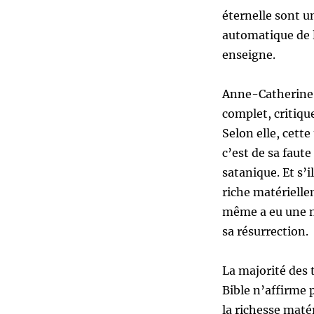
éternelle sont u
automatique de l
enseigne.
Anne-Catherine P
complet, critique
Selon elle, cett
c’est de sa faute
satanique. Et s’i
riche matérielle
même a eu une na
sa résurrection.
La majorité des t
Bible n’affirme 
la richesse maté