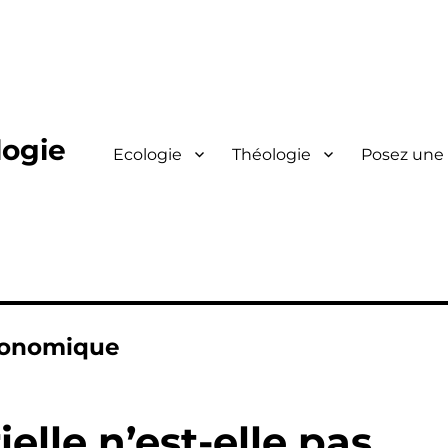
logie
Ecologie
Théologie
Posez une
conomique
elle n’est-elle pas