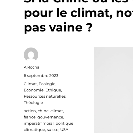
pour le climat, no
pas vaine ?
Auteur
A Rocha
Publié
6 septembre 2023
le
Catégories
Climat
,
Ecologie
,
Economie
,
Ethique
,
Ressources naturelles
,
Théologie
Étiquettes
action
,
chine
,
climat
,
france
,
gouvernance
,
impératif moral
,
politique
climatique
,
suisse
,
USA