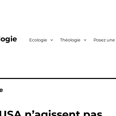
logie
Ecologie
Théologie
Posez une
e
s USA n’agissent pas