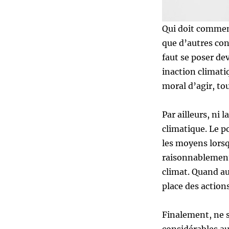
Qui doit commenc
que d’autres cont
faut se poser de
inaction climati
moral d’agir, to
Par ailleurs, ni 
climatique. Le p
les moyens lorsq
raisonnablement
climat. Quand au
place des action
Finalement, ne s