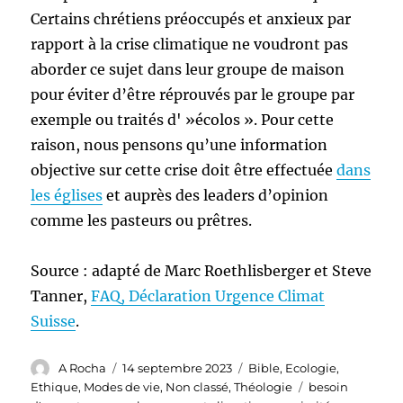
Certains chrétiens préoccupés et anxieux par
rapport à la crise climatique ne voudront pas
aborder ce sujet dans leur groupe de maison
pour éviter d’être réprouvés par le groupe par
exemple ou traités d' »écolos ». Pour cette
raison, nous pensons qu’une information
objective sur cette crise doit être effectuée
dans
les églises
et auprès des leaders d’opinion
comme les pasteurs ou prêtres.
Source : adapté de Marc Roethlisberger et Steve
Tanner,
FAQ, Déclaration Urgence Climat
Suisse
.
Auteur
Publié
Catégories
A Rocha
14 septembre 2023
Bible
,
Ecologie
,
le
Étiquettes
Ethique
,
Modes de vie
,
Non classé
,
Théologie
besoin